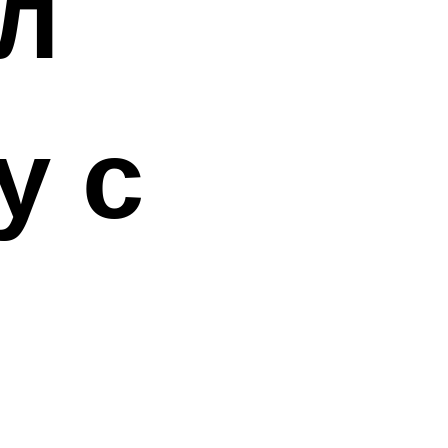
л
у с