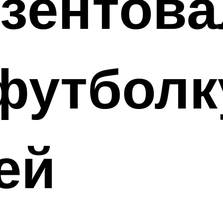
езентова
футболк
ей