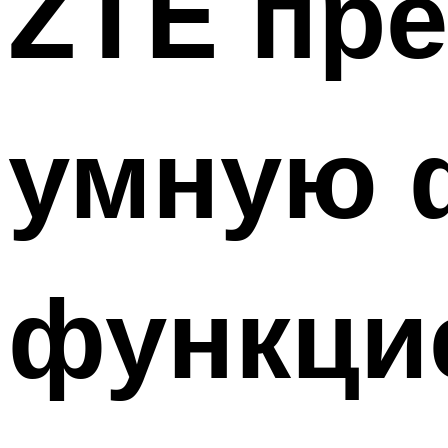
ZTE пр
умную 
функци