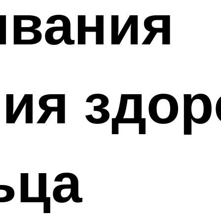
ивания
ния здо
ьца