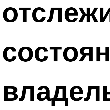
отслеж
состоя
владел