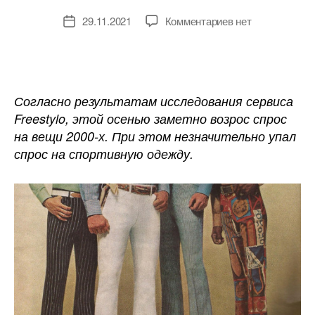
к
29.11.2021
Комментариев
нет
Дата
записи
записи
«Все
новое
–
хорошо
Согласно результатам исследования сервиса
забытое
Freestylo, этой осенью заметно возрос спрос
старое».
на вещи 2000-х. При этом незначительно упал
Одежда
спрос на спортивную одежду.
2000-
х
снова
в
моде!