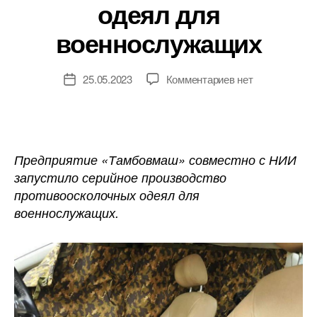
одеял для
военнослужащих
к
25.05.2023
Комментариев
нет
Дата
записи
записи
В
Тамбовской
области
запустили
Предприятие «Тамбовмаш» совместно с НИИ
производство
запустило серийное производство
противоосколоч
противоосколочных одеял для
одеял
военнослужащих.
для
военнослужащих