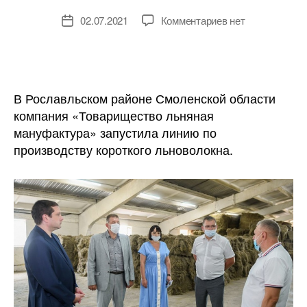
к
02.07.2021
Комментариев
нет
Дата
записи
записи
В
Смоленской
области
заработала
В Рославльском районе Смоленской области
первая
компания «Товарищество льняная
линия
мануфактура» запустила линию по
льняной
производству короткого льноволокна.
мануфактуры