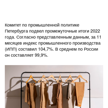
записи
записи
В
Санкт-
Петербурге
выросло
Комитет по промышленной политике
производство
Петербурга подвел промежуточные итоги 2022
одежды
года. Согласно представленным данным, за 11
в
месяцев индекс промышленного производства
два
(ИПП) составил 104,7%. В среднем по России
раза
он составляет 99,9%.