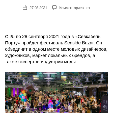
к
27.08.2021
Комментариев
нет
Дата
записи
записи
В
Санкт-
Петербурге
пройдет
С 25 по 26 сентября 2021 года в «Севкабель
фестиваль
Порту» пройдет фестиваль Seaside Bazar. Он
моды,
объединит в одном месте молодых дизайнеров,
дизайна,
художников, маркет локальных брендов, а
культура
также экспертов индустрии моды.
и
искусства