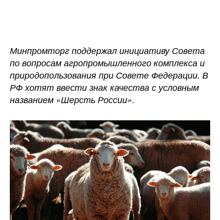
записи
записи
В
России
могут
ввести
Минпромторг поддержал инициативу Совета
знак
по вопросам агропромышленного комплекса и
качества
природопользования при Совете Федерации. В
для
РФ хотят ввести знак качества с условным
шерстяного
названием «Шерсть России».
сырья