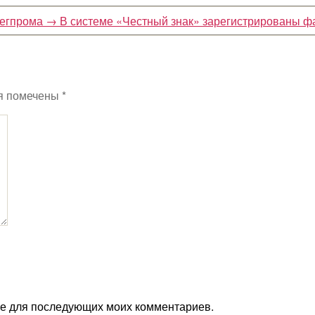
легпрома
→
В системе «Честный знак» зарегистрированы
я помечены
*
ере для последующих моих комментариев.