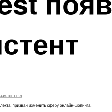
rest поя
истент
ссистент
нет
лекта, призван изменить сферу онлайн-шопинга.