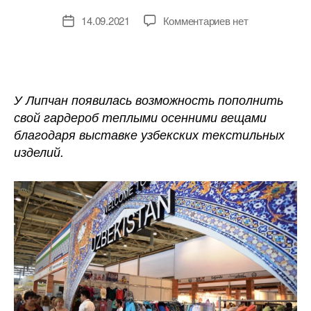
к
14.09.2021
Комментариев
нет
Дата
записи
записи
В
Липецке
проходит
выставка
У Липчан появилась возможность пополнить
узбекского
свой гардероб теплыми осенними вещами
текстиля.
благодаря выставке узбекских текстильных
Спешите
изделий.
принять
участие!