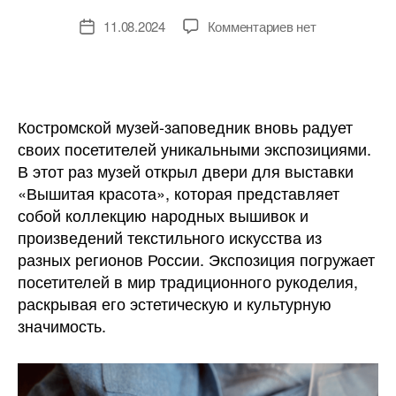
к
11.08.2024
Комментариев
нет
Дата
записи
записи
В
Костромском
музее-
заповеднике
Костромской музей-заповедник вновь радует
открылась
своих посетителей уникальными экспозициями.
выставка
В этот раз музей открыл двери для выставки
«Вышитая
«Вышитая красота», которая представляет
красота»
собой коллекцию народных вышивок и
произведений текстильного искусства из
разных регионов России. Экспозиция погружает
посетителей в мир традиционного рукоделия,
раскрывая его эстетическую и культурную
значимость.