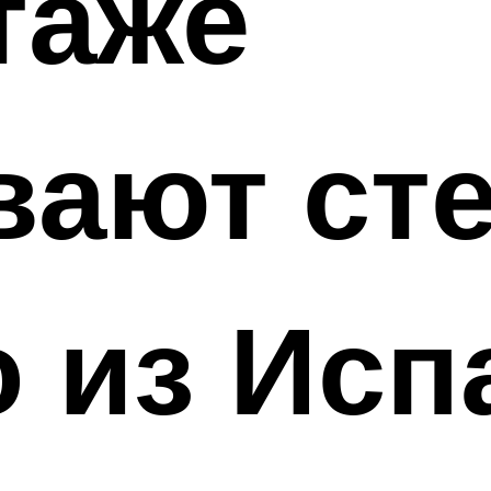
таже
ают сте
 из Исп