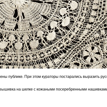
ы публике. При этом кураторы постарались выразить русск
вышивка на шелке с кожаными посеребренными нашивками н