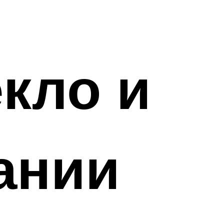
кло и
ании