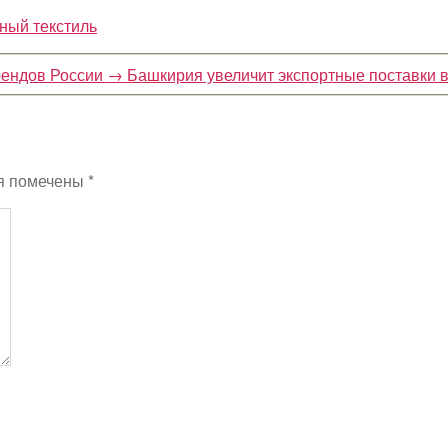
ный текстиль
рендов России
→
Башкирия увеличит экспортные поставки в
я помечены
*