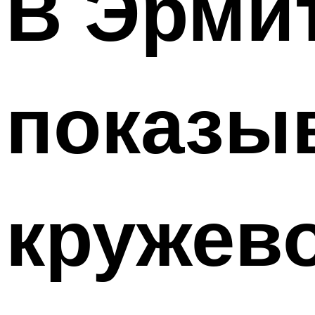
В Эрми
показыв
кружево