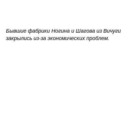
записи
записи
В
Ивановской
области
закрылись
Бывшие фабрики Ногина и Шагова из Вичуги
две
закрылись из-за экономических проблем.
ткацкие
фабрики