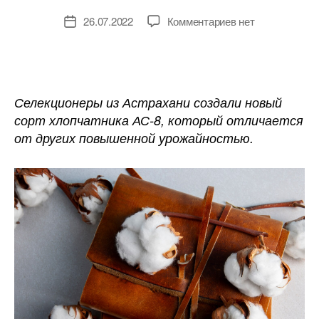
к
26.07.2022
Комментариев
нет
Дата
записи
записи
В
Астрахани
вывели
новый
Селекционеры из Астрахани создали новый
высокоурожайны
сорт хлопчатника АС-8, который отличается
сорт
от других повышенной урожайностью.
хлопчатника