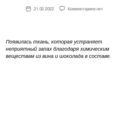
к
21.02.2022
Комментариев
нет
Дата
записи
записи
Ученые
создали
из
шоколада
Появилась ткань, которая устраняет
и
неприятный запах благодаря химическим
вина
веществам из вина и шоколада в составе.
ткань,
уничтожающую
запах
пота