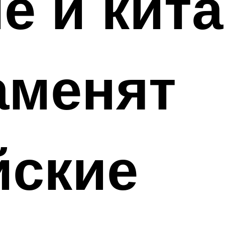
е и кит
аменят
йские