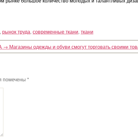
ском рынке большое количество молодых и талантливых диз
,
рынок труда
,
современные ткани
,
ткани
A
→
Магазины одежды и обуви смогут торговать своими то
я помечены
*