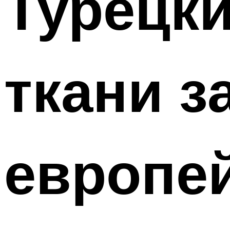
Турецки
ткани з
европе