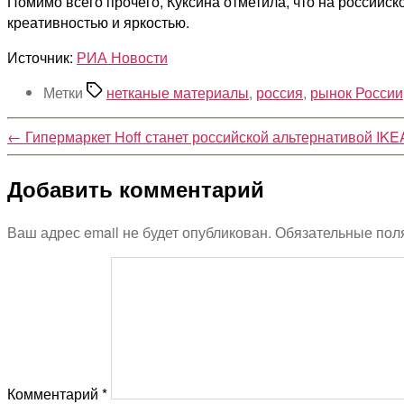
Помимо всего прочего, Куксина отметила, что на россий
креативностью и яркостью.
Источник:
РИА Новости
Метки
нетканые материалы
,
россия
,
рынок России
←
Гипермаркет Hoff станет российской альтернативой IKE
Добавить комментарий
Ваш адрес email не будет опубликован.
Обязательные пол
Комментарий
*