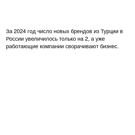
записи
записи
Турецкие
бренды
не
стремятся
За 2024 год число новых брендов из Турции в
на
России увеличилось только на 2, а уже
российский
работающие компании сворачивают бизнес.
рынок