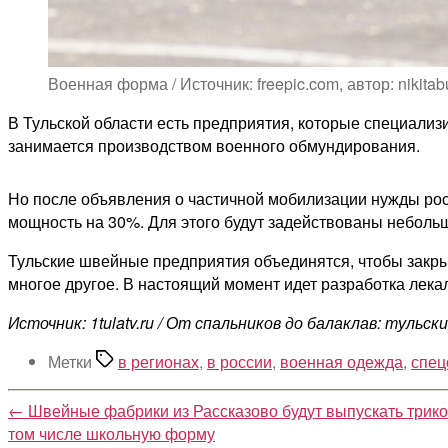
Военная форма / Источник: freepic.com, автор: nikitab
В Тульской области есть предприятия, которые специали
занимается производством военного обмундирования.
Но после объявления о частичной мобилизации нужды росс
мощность на 30%. Для этого будут задействованы неболь
Тульские швейные предприятия объединятся, чтобы закры
многое другое. В настоящий момент идет разработка лека
Источник: 1tulatv.ru / От спальников до балаклав: туль
Метки
в регионах
,
в россии
,
военная одежда
,
спец
←
Швейные фабрики из Рассказово будут выпускать трик
том числе школьную форму