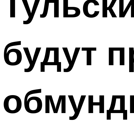
Тульск
будут 
обмунд