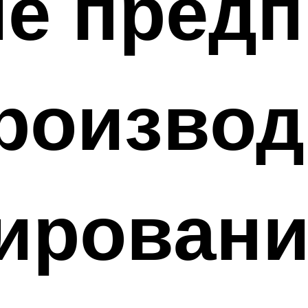
ие пред
производ
ировани