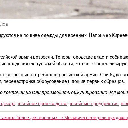
uida
зируются на пошиве одежды для военных. Например Киреевс
ийской армии возросли. Теперь городские власти собирают
шие предприятия тульской области, которые специализирую
ть возросшие потребности российской армии. Они будут вы
л, перенастройка оборудование и пошив первых образцов.
ские компании начали производить обмундирование для моб
одежда
,
швейное производство
,
швейные предприятия
,
шв
отажное белье для военных
→
Москвичи передали нуждающи