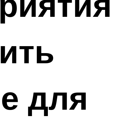
приятия
ить
е для