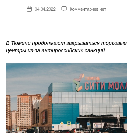
к
04.04.2022
Комментариев
нет
Дата
записи
записи
Торговые
центры
Тюмени
пустеют
В Тюмени продолжают закрываться торговые
из-
центры из-за антироссийских санкций.
за
ухода
иностранных
брендов