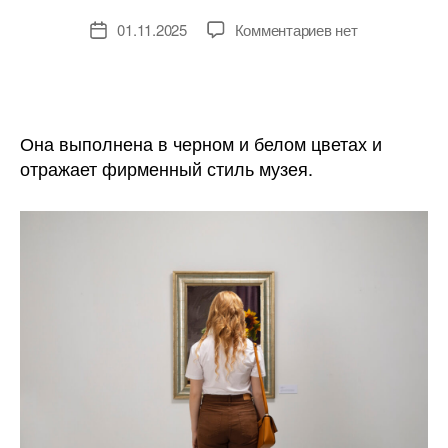
к
01.11.2025
Комментариев
нет
Дата
записи
записи
Tom
Tailor
сшил
униформу
Она выполнена в черном и белом цветах и
для
отражает фирменный стиль музея.
сотрудников
Музея
Москвы