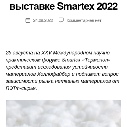
выставке Smartex 2022
к
24.08.2022
Комментариев
нет
Дата
записи
записи
«Термопол»
представит
новые
данные
25 августа на XXV Международном научно-
о
практическом форуме Smartex «Термопол»
сырье
представит исследования устойчивости
для
материалов Холлофайбер и поднимет вопрос
нетканых
зависимости рынка нетканых материалов от
материалов
ПЭТФ-сырья.
на
выставке
Smartex
2022