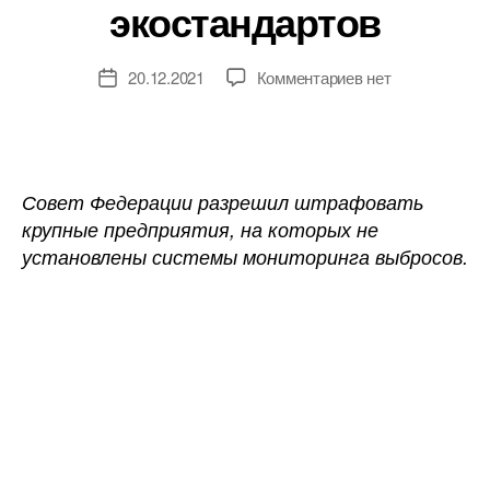
экостандартов
к
20.12.2021
Комментариев
нет
Дата
записи
записи
Текстильные
предприятия
получат
штраф
Совет Федерации разрешил штрафовать
на
крупные предприятия, на которых не
200
установлены системы мониторинга выбросов.
тысяч
рублей
за
нарушение
экостандартов