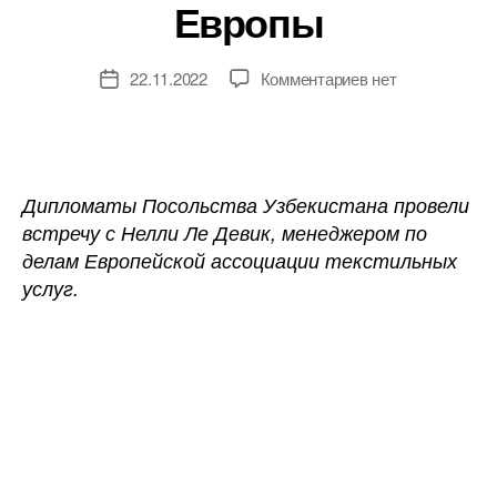
Европы
к
22.11.2022
Комментариев
нет
Дата
записи
записи
Текстильная
промышленност
Узбекистана
становится
Дипломаты Посольства Узбекистана провели
привлекательной
встречу с Нелли Ле Девик, менеджером по
для
делам Европейской ассоциации текстильных
Европы
услуг.