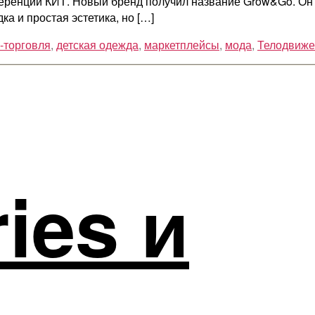
ференции КИТ. Новый бренд получил название Grow&Go. О
а и простая эстетика, но […]
-торговля
,
детская одежда
,
маркетплейсы
,
мода
,
Телодвиже
ies и