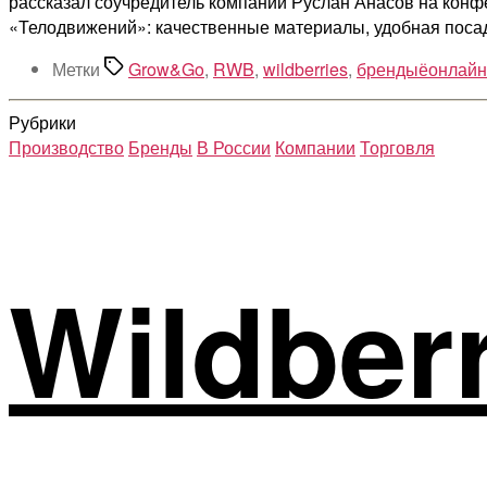
рассказал соучредитель компании Руслан Анасов на кон
«Телодвижений»: качественные материалы, удобная посадк
Метки
Grow&Go
,
RWB
,
wildberries
,
брендыёонлайн
Рубрики
Производство
Бренды
В России
Компании
Торговля
Wildberr