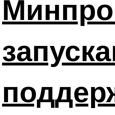
Минпро
запуска
поддер