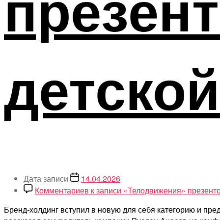
презен
детско
Дата записи
14.04.2026
Комментариев
к записи «Телодвижения» презент
Бренд-холдинг вступил в новую для себя категорию и пред