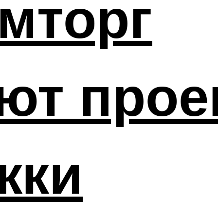
мторг
ют прое
жки