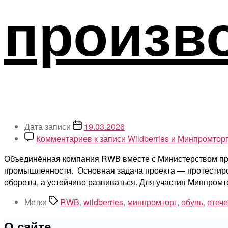
произв
Дата записи
19.03.2026
Комментариев
к записи Wildberries и Минпромтор
Объединённая компания RWB вместе с Министерством пр
промышленности. Основная задача проекта — протестиров
обороты, а устойчиво развиваться. Для участия Минпромт
Метки
RWB
,
wildberries
,
минпромторг
,
обувь
,
отеч
О сайте