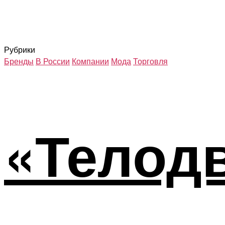
Рубрики
Бренды
В России
Компании
Мода
Торговля
«Телод