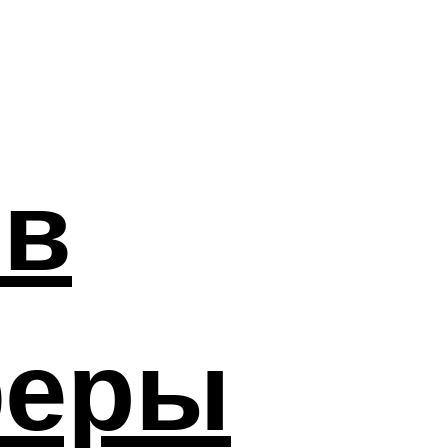
ов
феры