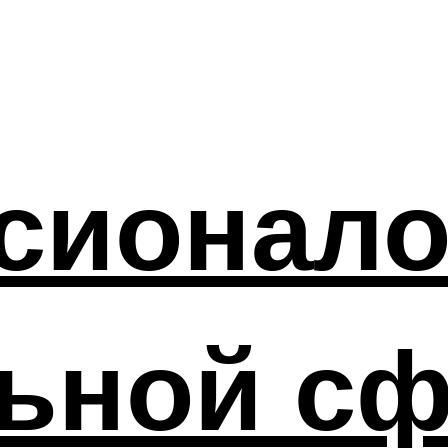
сионал
льной с