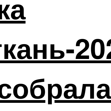
ка
кань-20
собрала