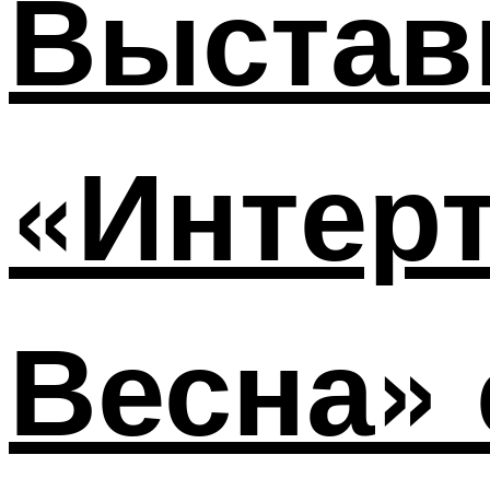
Выстав
«Интерт
Весна» 