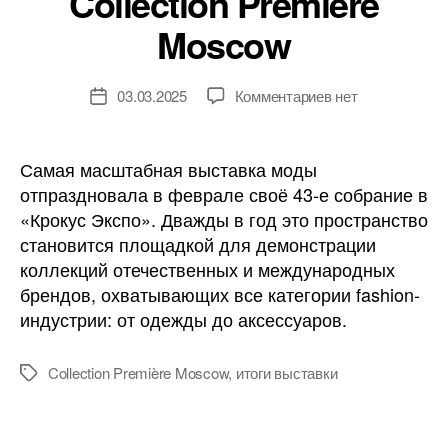
Collection Première
Moscow
к
03.03.2025
Комментариев
нет
Дата
записи
записи
Итоги
выставки
Самая масштабная выставка моды
Collection
отпраздновала в феврале своё 43-е собрание в
Première
«Крокус Экспо». Дважды в год это пространство
Moscow
становится площадкой для демонстрации
коллекций отечественных и международных
брендов, охватывающих все категории fashion-
индустрии: от одежды до аксессуаров.
Collection Première Moscow
,
итоги выставки
Метки