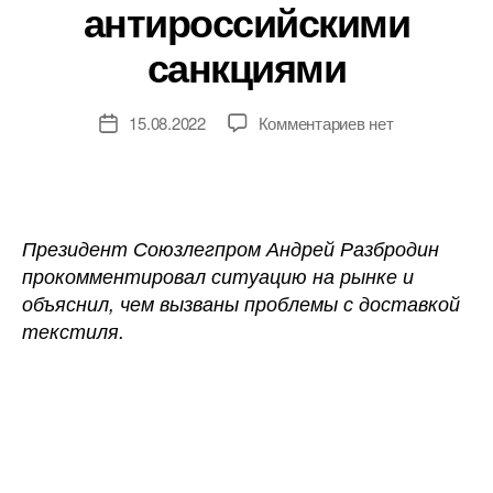
антироссийскими
санкциями
к
15.08.2022
Комментариев
нет
Дата
записи
записи
Союзлегпром:
проблемы
с
доставкой
Президент Союзлегпром Андрей Разбродин
текстильной
прокомментировал ситуацию на рынке и
продукции
объяснил, чем вызваны проблемы с доставкой
вызваны
текстиля.
антироссийскими
санкциями