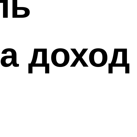
ль
а доход