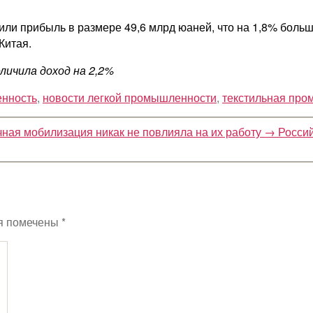
ли прибыль в размере 49,6 млрд юаней, что на 1,8% больш
Китая.
еличила доход на 2,2%
енность
,
новости легкой промышленности
,
текстильная пр
чная мобилизация никак не повлияла на их работу
→
Россий
я помечены
*