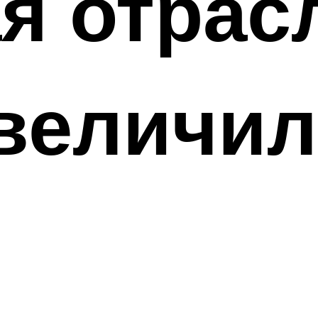
я отрас
величил