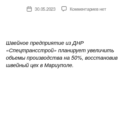
к
30.05.2023
Комментариев
нет
Дата
записи
записи
Швейная
компания
из
ДНР
Швейное предприятие из ДНР
планирует
«Спецтрансстрой» планирует увеличить
восстановить
объемы производства на 50%, восстановив
цех
швейный цех в Мариуполе.
из
Мариуполя