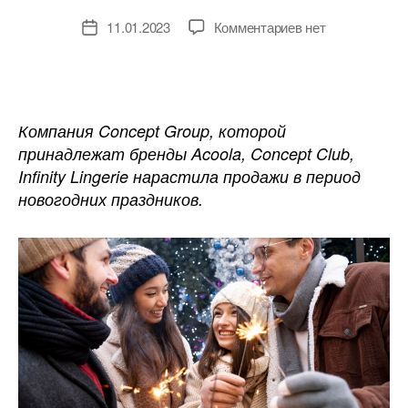
к
11.01.2023
Комментариев
нет
Дата
записи
записи
Российская
компания
Concept
Club
Компания Concept Group, которой
нарастила
принадлежат бренды Acoola, Concept Club,
продажи
Infinity Lingerie нарастила продажи в период
в
новогодних праздников.
новогодние
праздники