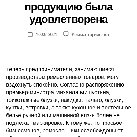
продукцию была
удовлетворена
к
10.09.2021
Комментариев
нет
Дата
записи
записи
Просьба
предпринимател
об
отмене
Теперь предприниматели, занимающиеся
маркировки
производством ремесленных товаров, могут
на
вздохнуть спокойно. Согласно распоряжению
ремесленную
премьер-министра Михаила Мишустина,
продукцию
трикотажные блузки, накидки, пальто, блузки,
была
куртки, ветровки, а также кухонное и постельное
удовлетворена
белье ручной или машинной вязки более не
подлежат маркировке. К тому же, по просьбе
бизнесменов, ремесленники освобождены от