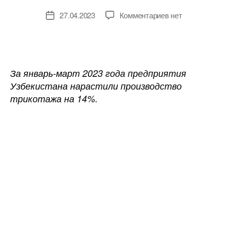
к
27.04.2023
Комментариев
нет
Дата
записи
записи
Производство
трикотажа
в
Узбекистане
За январь-март 2023 года предприятия
выросло
Узбекистана нарастили производство
на
трикотажа на 14%.
14%