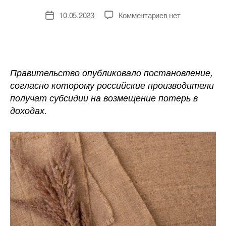
к
10.05.2023
Комментариев
нет
Дата
записи
записи
Производители
пряжи
из
льна
Правительство опубликовало постановление,
получат
согласно которому российские производители
государственные
получат субсидии на возмещение потерь в
субсидии
доходах.