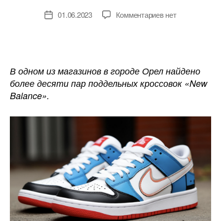
к
01.06.2023
Комментариев
нет
Дата
записи
записи
Предпринимател
из
Орлова
оштрафовали
В одном из магазинов в городе Орел найдено
за
более десяти пар поддельных кроссовок «New
продажу
Balance».
контрафактной
обуви