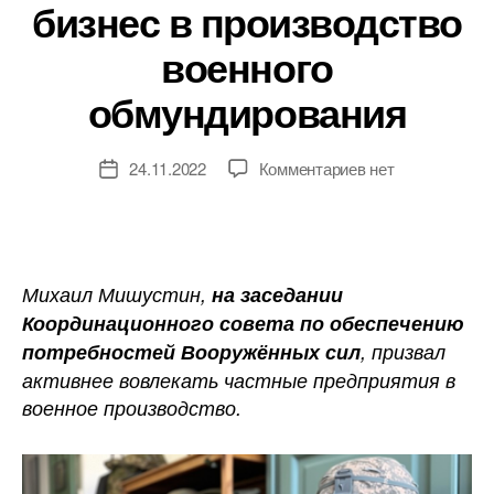
бизнес в производство
военного
обмундирования
к
24.11.2022
Комментариев
нет
Дата
записи
записи
По
мнению
председателя
правительства,
Михаил Мишустин,
на заседании
нужно
Координационного совета по обеспечению
вовлекать
потребностей Вооружённых сил
, призвал
частный
активнее вовлекать частные предприятия в
бизнес
военное производство.
в
производство
военного
обмундирования