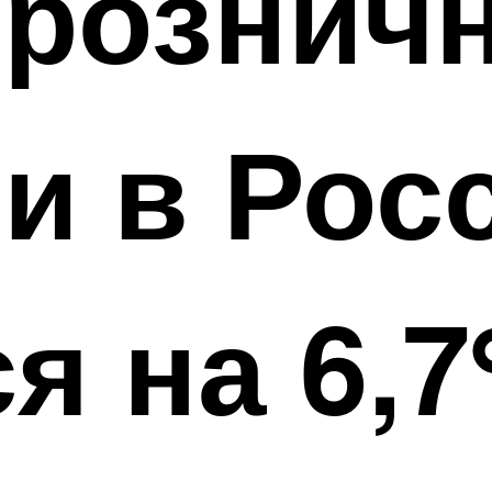
 рознич
и в Рос
я на 6,