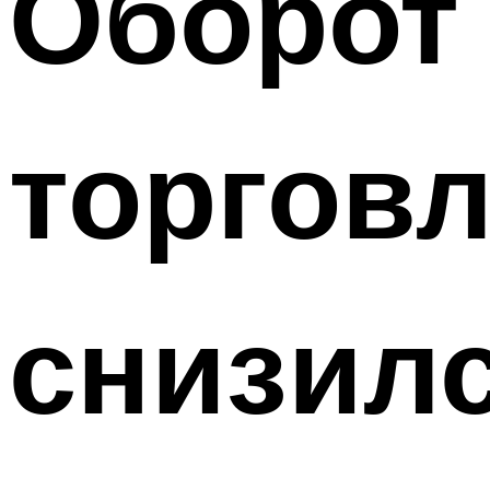
Оборот
торговл
снизилс