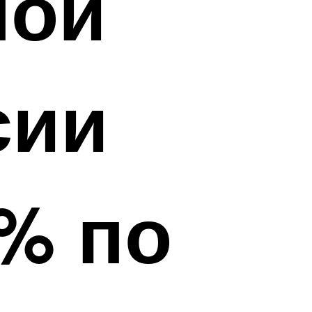
ной
сии
7% по