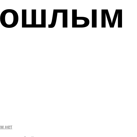
рошлым
ом
нет