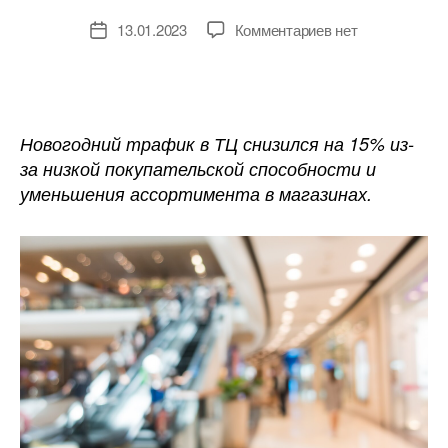
к
13.01.2023
Комментариев
нет
Дата
записи
записи
Новогодний
трафик
в
торговых
Новогодний трафик в ТЦ снизился на 15% из-
центрах
за низкой покупательской способности и
оказался
уменьшения ассортимента в магазинах.
на
15%
ниже,
чем
год
назад