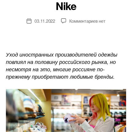
Nike
к
03.11.2022
Комментариев
нет
Дата
записи
записи
Несмотря
на
уход
зарубежных
Уход иностранных производителей одежды
компаний,
повлиял на половину российского рынка, но
россияне
несмотря на это, многие россияне по-
продолжают
прежнему приобретают любимые бренды.
покупать
Adidas,
Zara
и
Nike