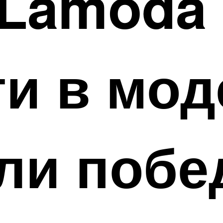
 Lamoda
и в мод
ли побе