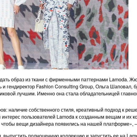
ть образ из ткани с фирменными паттернами Lamoda. Жюри
 и гендиректор Fashion Consulting Group, Ольга Шаповал, 
риковой лучшим. Именно она стала обладательницей главно
в: наличие собственного стиля, креативный подход к реше
ый интерес пользователей Lamoda к созданным вещам и их к
м, чтобы вещи дизайнера появились на нашей платформе»,
, выпустить полноценную коллекцию и запустить ее на Lam