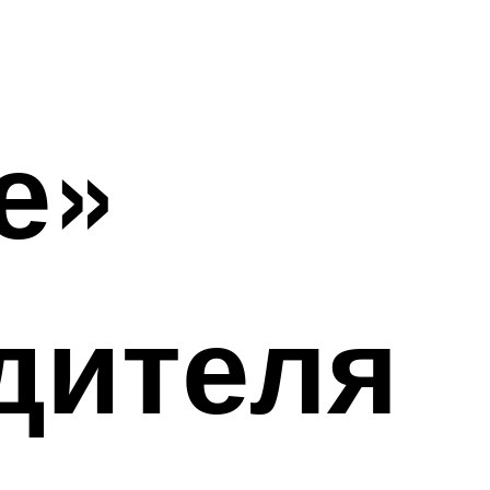
е»
дителя