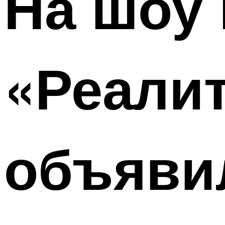
На шоу
«Реалит
объяви