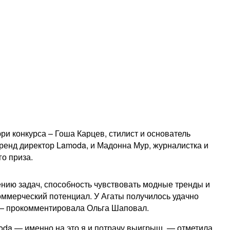
 конкурса – Гоша Карцев, стилист и основатель
бренд директор Lamoda, и Мадонна Мур, журналистка и
го приза.
нию задач, способность чувствовать модные тренды и
оммерческий потенциал. У Агаты получилось удачно
 — прокомментировала Ольга Шаповал.
oda — именно на это я и потрачу выигрыш, — отметила