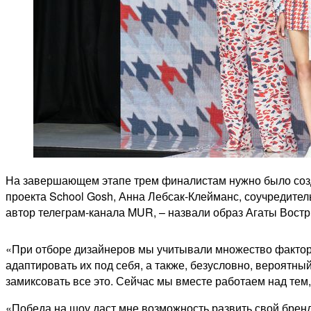
На завершающем этапе трем финалистам нужно было созда
проекта School Gosh, Анна Лебсак-Клейманс, соучредитель
автор телеграм-канала MUR, – назвали образ Агаты Вост
«При отборе дизайнеров мы учитывали множество факторо
адаптировать их под себя, а также, безусловно, вероятн
замиксовать все это. Сейчас мы вместе работаем над те
«Победа на шоу даст мне возможность развить свой бренд