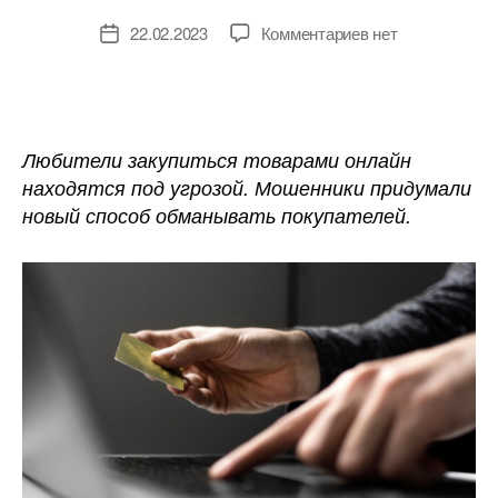
к
22.02.2023
Комментариев
нет
Дата
записи
записи
Мошенники
придумали
новый
способ
Любители закупиться товарами онлайн
грабить
находятся под угрозой. Мошенники придумали
покупателей
новый способ обманывать покупателей.
на
маркетплейсах