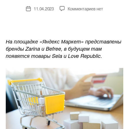
к
11.04.2023
Комментариев
нет
Дата
записи
записи
Melon
Fashion
Group
и
На площадке «Яндекс Маркет» представлены
«Яндекс
бренды Zarina и Befree, в будущем там
Маркет»
.
появятся товары Sela и Love Republic
заявили
о
сотрудничестве