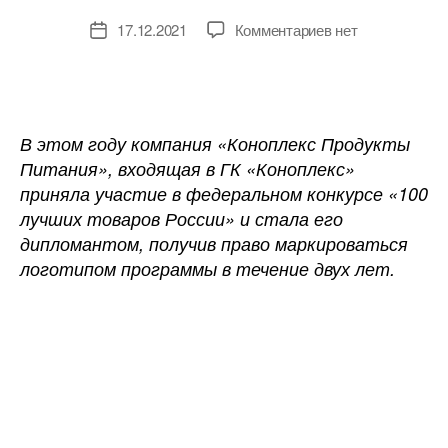
к
17.12.2021
Комментариев
нет
Дата
записи
записи
Масла
ТМ
«Коноплянка»
вошли
В этом году компания «Коноплекс Продукты
в
Питания», входящая в ГК «Коноплекс»
рейтинг
приняла участие в федеральном конкурсе «100
«100
лучших товаров России» и стала его
лучших
дипломантом, получив право маркироваться
товаров
логотипом программы в течение двух лет.
России»