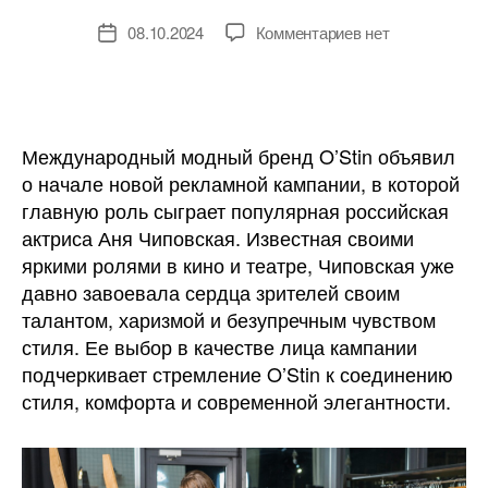
к
08.10.2024
Комментариев
нет
Дата
записи
записи
Лицом
новой
кампании
международного
Международный модный бренд O’Stin объявил
бренда
о начале новой рекламной кампании, в которой
O’Stin
главную роль сыграет популярная российская
стала
актриса Аня Чиповская. Известная своими
актриса
яркими ролями в кино и театре, Чиповская уже
Аня
давно завоевала сердца зрителей своим
Чиповская
талантом, харизмой и безупречным чувством
стиля. Ее выбор в качестве лица кампании
подчеркивает стремление O’Stin к соединению
стиля, комфорта и современной элегантности.