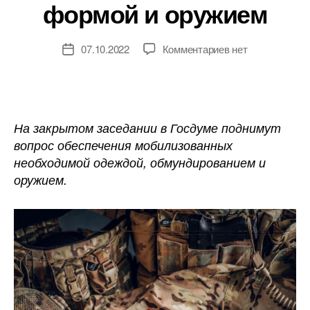
формой и оружием
к
07.10.2022
Комментариев
нет
Дата
записи
записи
Комитет
Госдумы
обсудит
на
На закрытом заседании в Госдуме поднимут
закрытом
вопрос обеспечения мобилизованных
слушании
необходимой одеждой, обмундированием и
обеспечение
оружием.
мобилизованных
формой
и
оружием