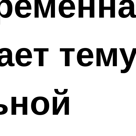
временна
ает тем
ьной