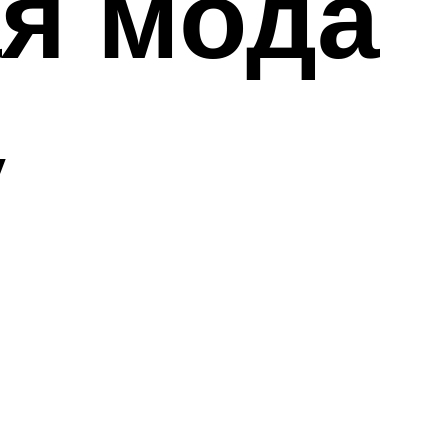
я мода
у