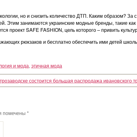
экологии, но и снизить количество ДТП. Каким образом? З
ей. Этим занимаются украинские модные бренды, такие как
ется проект SAFE FASHION, цель которого – привить культу
ажающих рюкзаков и бесплатно обеспечить ими детей школь
логия и мода
,
этичная мода
трозаводске состоится большая распродажа ивановского т
я помечены
*