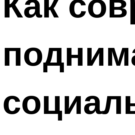
Как со
подним
социал