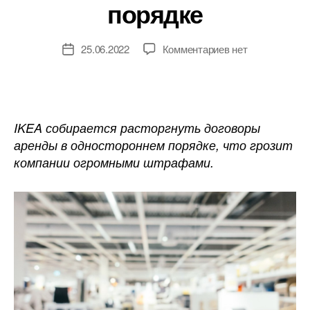
порядке
к
25.06.2022
Комментариев
нет
Дата
записи
записи
IKEA
собирается
расторгнуть
договоры
IKEA собирается расторгнуть договоры
об
аренды в одностороннем порядке, что грозит
аренде
компании огромными штрафами.
в
одностороннем
порядке