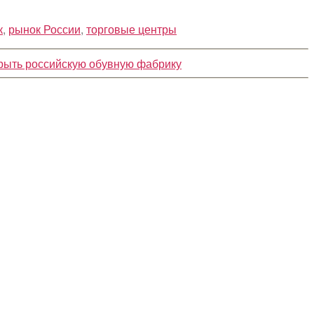
к
,
рынок России
,
торговые центры
крыть российскую обувную фабрику