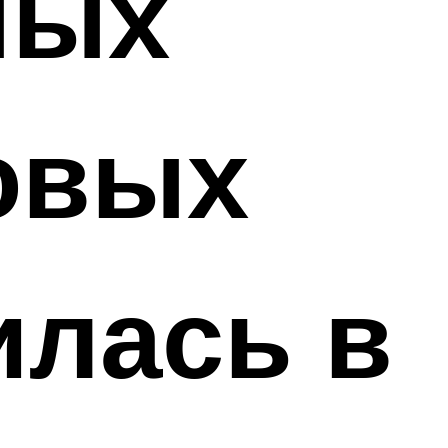
ных
овых
илась в