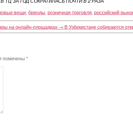
 В ТЦ ЗА ГОД СОКРАТИЛАСЬ ПОЧТИ В 2 РАЗА
довые вещи
,
бренды
,
розничная торговля
,
российский рыно
ары на онлайн-площадках
→
В Узбекистане собираются от
я помечены
*