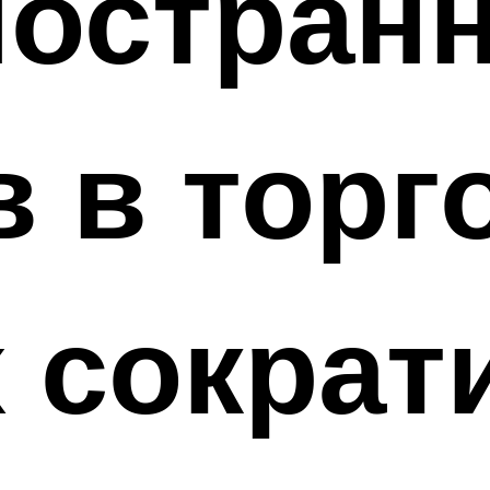
ностран
в в торг
 сократ