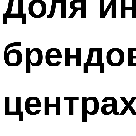
Доля и
брендо
центрах