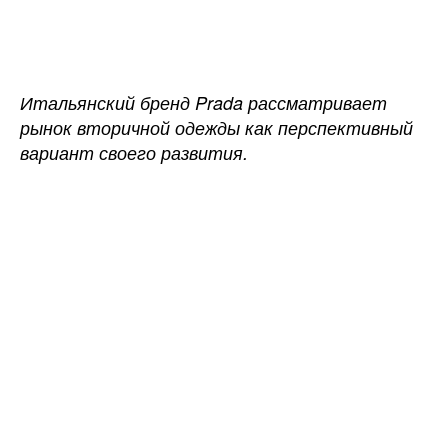
записи
записи
Бренд
Prada
будет
развиваться
Итальянский бренд Prada рассматривает
благодаря
рынок вторичной одежды как перспективный
секонд-
вариант своего развития.
хендам