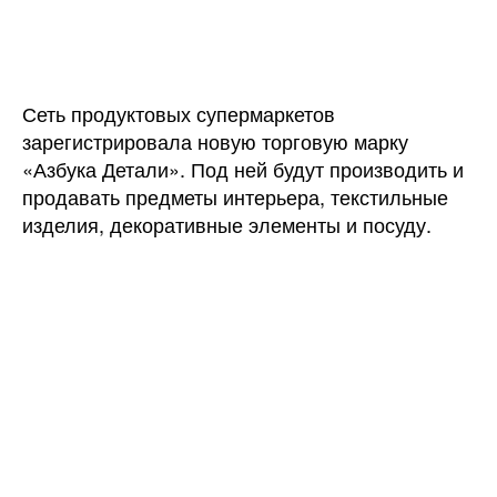
записи
записи
«Азбука
вкуса»
займется
выпуском
Сеть продуктовых супермаркетов
товаров
зарегистрировала новую торговую марку
для
«Азбука Детали». Под ней будут производить и
дома
продавать предметы интерьера, текстильные
изделия, декоративные элементы и посуду.