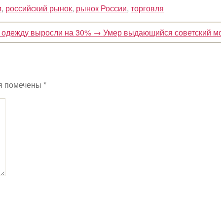
и
,
российский рынок
,
рынок России
,
торговля
ю одежду выросли на 30%
→
Умер выдающийся советский м
я помечены
*