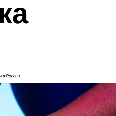
ка
 в России.