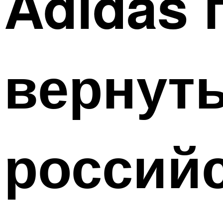
Adidas 
вернуть
россий