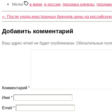
Метки
в мире
,
в россии
,
продажа одежды
,
продаж
←
После ухода иностранных брендов цены на российску
Добавить комментарий
Ваш адрес email не будет опубликован.
Обязательные пол
Комментарий
*
Имя
*
Email
*