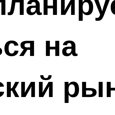
планиру
ся на
ский ры