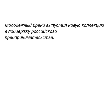
записи
записи
A
quick
buck
выпустил
Молодежный бренд выпустил новую коллекцию
толстовку
в поддержку российского
в
предпринимательства.
поддержку
российских
брендов